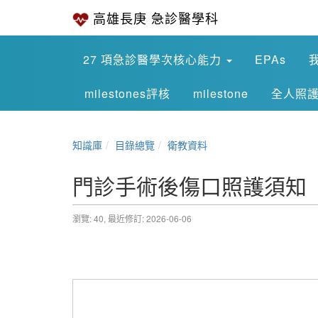
高雄長庚 急診醫學科
27 項急診醫學次核心能力
EPAs
milestones評核
milestone
全人照
知識庫
目錄總覽
衛教資料
門診手術後傷口照護須知
瀏覽: 40,
最近修訂: 2026-06-06